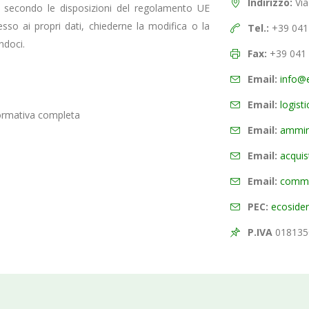
Indirizzo:
Via
ti secondo le disposizioni del regolamento UE
so ai propri dati, chiederne la modifica o la
Tel.:
+39 041
ndoci.
Fax:
+39 041
Email:
info@e
Email:
logist
nformativa completa
Email:
ammini
Email:
acquis
Email:
commer
PEC:
ecosider
P.IVA
018135