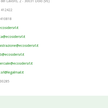
 del Lavoro, 2 - 30031 Dolo (VE)
 412422
 410818
cosidersrl.it
ica@ecosidersrl.it
strazione@ecosidersrl.it
ti@ecosidersrl.it
ciale@ecosidersrl.it
.srl@legalmail.it
00285