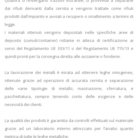
Qualora si rinvengano frazioni estranee, si provvede a separarle
dai rifiuti derivanti dalla cernita e vengono trattate come rifiuti
prodotti dall'impianto e avviati a recupero o smaltimento a termini di
legge.
I materiali ottenuti vengono depositati nelle specifiche aree di
deposito (cumuli/container) rottame in attesa di certificazione ai
sensi del Regolamento UE 333/11 o del Regolamento UE 715/13 e
quindi pronti per la consegna diretta alle acciaierie o fonderie.
La lavorazione dei metalli è mirata ad ottenere leghe omogenee,
ottenute grazie ad operazioni di accurata cernita e separazione
delle varie tipologie di metallo, macinazione, sferratura, e
pacchettatura, sempre tenendo conto delle esigenze e delle
necessità dei clienti.
La qualità dei prodotti è garantita da controlli effettuati sul materiale
grazie ad un laboratorio interno attrezzato per l’analisi quanto
metrica di tutte le leghe metalliche.